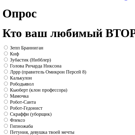
Опрос
Кто ваш любимый ВТ
Зепп Бранниган
Киф
Зубастик (Нибблер)
Голова Ричарда Никсона
Лррр (правитель Омикрон Персей 8)
Калькулон
Рободьявол
Кьюберт (клон профессора)
Мамочка
Робот-Санта
Робот-Гедонист
Скраффи (уборщик)
Флексо
Гипножаба
Петуния, девушка твоей мечты