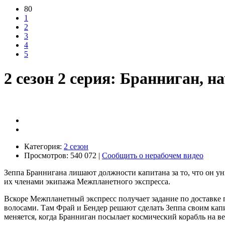
80
1
2
3
4
5
2 сезон 2 серия: Бранниган, н
Категория:
2 сезон
Просмотров: 540 072 |
Сообщить о нерабочем видео
Зеппа Браннигана лишают должности капитана за то, что он у
их членами экипажа Межпланетного экспресса.
Вскоре Межпланетный экспресс получает задание по доставке г
волосами. Там Фрай и Бендер решают сделать Зеппа своим капит
меняется, когда Бранниган посылает космический корабль на в