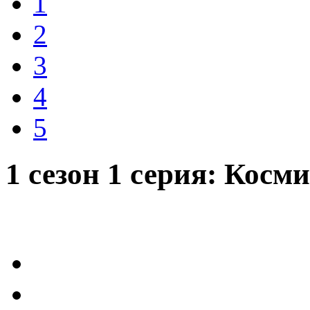
1
2
3
4
5
1 сезон 1 серия: Косм