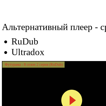
Альтернативный плеер - с
RuDub
Ultradox
Футурама - 8 сезон 2 серия (RuDub)