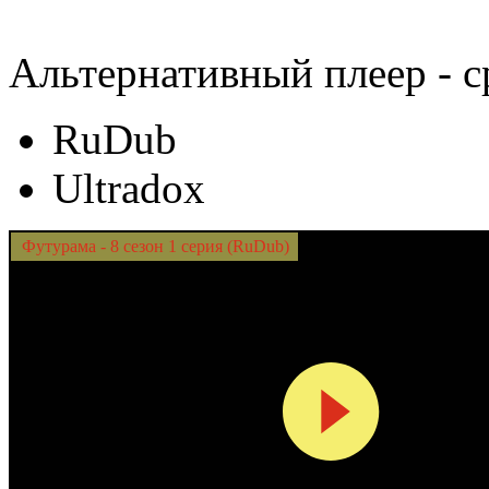
Альтернативный плеер - с
RuDub
Ultradox
Футурама - 8 сезон 1 серия (RuDub)