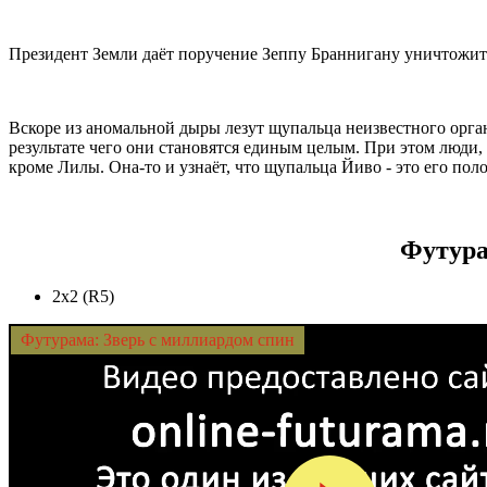
Президент Земли даёт поручение Зеппу Браннигану уничтожить
Вскоре из аномальной дыры лезут щупальца неизвестного орга
результате чего они становятся единым целым. При этом люди,
кроме Лилы. Она-то и узнаёт, что щупальца Йиво - это его поло
Футура
2x2 (R5)
Футурама: Зверь с миллиардом спин