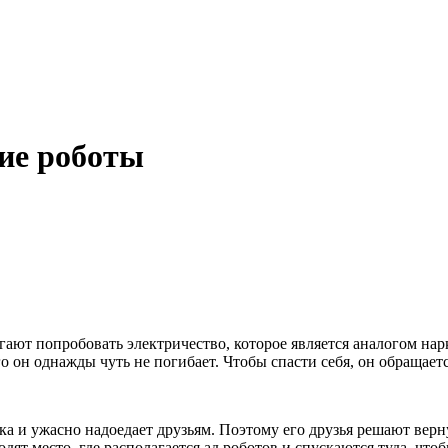
гие роботы
гают попробовать электричество, которое является аналогом нарк
ого он однажды чуть не погибает. Чтобы спасти себя, он обращае
а и ужасно надоедает друзьям. Поэтому его друзья решают верну
дят место, где располагается ад роботов и спускаются туда, чтобы