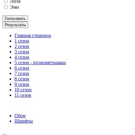
Лила
Эми
Главная страница
1 сезон
2 сезон
3 сезон
4 сезон
5 сезон - полнометражки
6 сезон
7 сезон
8 сезон
9 сезон
10 сезон
11 сезон
Обои
Шрифты