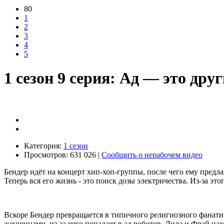
80
1
2
3
4
5
1 сезон 9 серия: Ад — это дру
Категория:
1 сезон
Просмотров: 631 026 |
Сообщить о нерабочем видео
Бендер идёт на концерт хип-хоп-группы, после чего ему предла
Теперь вся его жизнь - это поиск дозы электричества. Из-за эт
Вскоре Бендер превращается в типичного религиозного фанатик
женщинами, из-за чего попадает в ад роботов. Лила и Фрай нахо