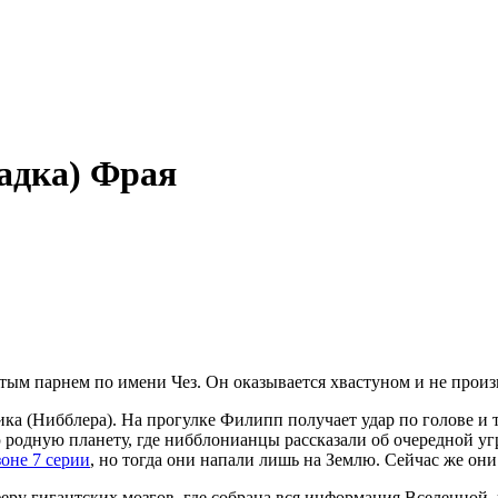
гадка) Фрая
атым парнем по имени Чез. Он оказывается хвастуном и не произ
ка (Нибблера). На прогулке Филипп получает удар по голове и те
 родную планету, где нибблонианцы рассказали об очередной угр
зоне 7 серии
, но тогда они напали лишь на Землю. Сейчас же о
у гигантских мозгов, где собрана вся информация Вселенной, и 