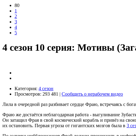
80
1
2
3
4
5
4 сезон 10 серия: Мотивы (За
Категория:
4 сезон
Просмотров: 293 481 |
Сообщить о нерабочем видео
Лила в очередной раз разбивает сердце Фраю, встречаясь с бог
Фраю же достаётся неблагодарная работа - выгуливание Зубасти
Он затащил Фрая в свой космический корабль и привёз на свою
их остановить. Первая угроза от гигантских мозгов была в
3 се
По задумке нибблонианцев Фрай должен проникнуть в инфосфер