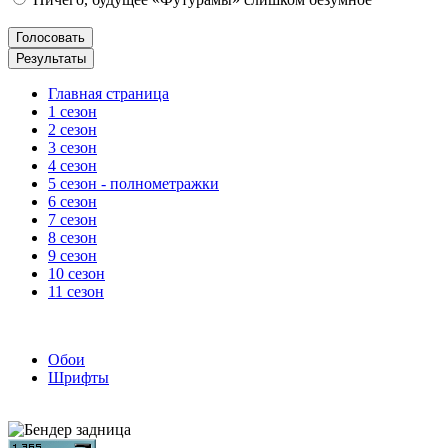
Главная страница
1 сезон
2 сезон
3 сезон
4 сезон
5 сезон - полнометражки
6 сезон
7 сезон
8 сезон
9 сезон
10 сезон
11 сезон
Обои
Шрифты