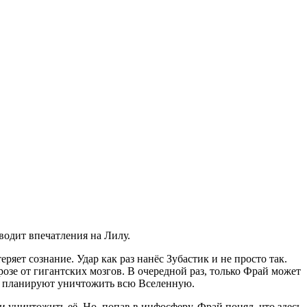
водит впечатления на Лилу.
ряет сознание. Удар как раз нанёс Зубастик и не просто так.
озе от гигантских мозгов. В очередной раз, только Фрай может
ни планируют уничтожить всю Вселенную.
уничтожить её. Но, попав в инфосферу, Фрай понял, что здесь